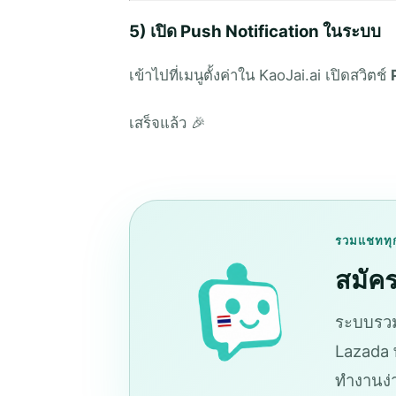
5) เปิด Push Notification ในระบบ
เข้าไปที่เมนูตั้งค่าใน KaoJai.ai เปิดสวิตช์
เสร็จแล้ว 🎉
รวมแชททุ
สมัคร
ระบบรวม
Lazada พ
ทำงานง่