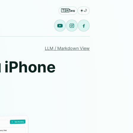
🇹🇭
☀️
🌙
ไทย
LLM / Markdown View
ับ iPhone