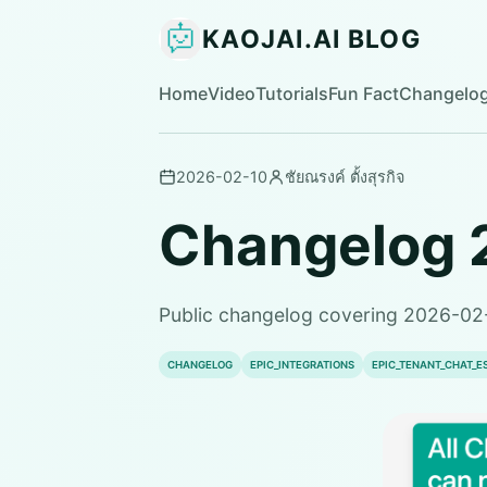
KAOJAI.AI BLOG
Home
Video
Tutorials
Fun Fact
Changelo
2026-02-10
ชัยณรงค์ ตั้งสุรกิจ
Changelog 
Public changelog covering 2026-02
CHANGELOG
EPIC_INTEGRATIONS
EPIC_TENANT_CHAT_E