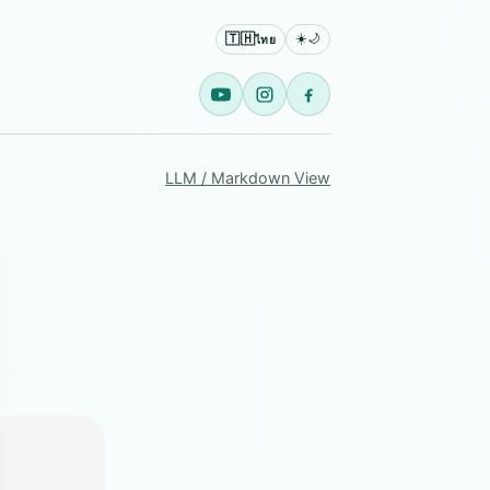
🇹🇭
☀️
🌙
ไทย
LLM / Markdown View