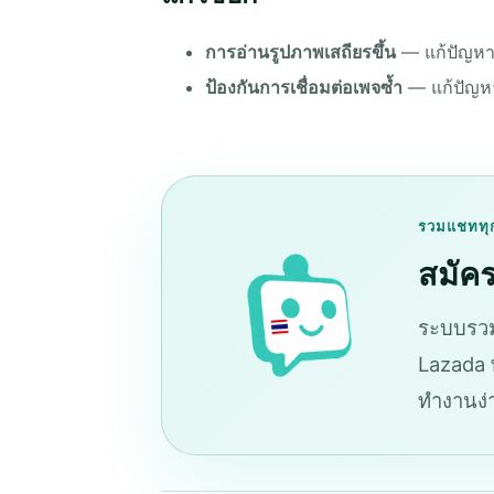
การอ่านรูปภาพเสถียรขึ้น
— แก้ปัญหา
ป้องกันการเชื่อมต่อเพจซ้ำ
— แก้ปัญหาท
รวมแชททุ
สมัคร
ระบบรวม
Lazada พ
ทำงานง่